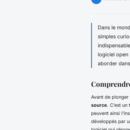
Dans le mond
simples curio
indispensabl
logiciel open
aborder dans 
Comprendre
Avant de plonger 
source
. C’est un
peuvent ainsi l’in
développés par u
logiciel qui répo