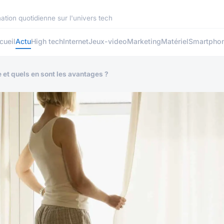
ation quotidienne sur l'univers tech
cueil
Actu
High tech
Internet
Jeux-video
Marketing
Matériel
Smartpho
 et quels en sont les avantages ?