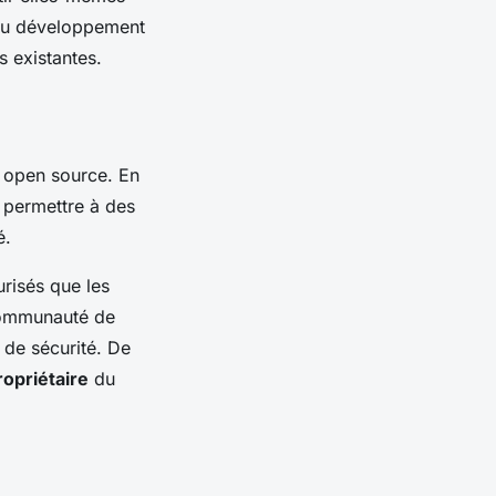
 au développement
s existantes.
s open source. En
t permettre à des
é.
urisés que les
 communauté de
 de sécurité. De
ropriétaire
du