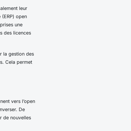
galement leur
se (ERP) open
eprises une
es des licences
 la gestion des
es. Cela permet
rnent vers l’open
inverser. De
r de nouvelles