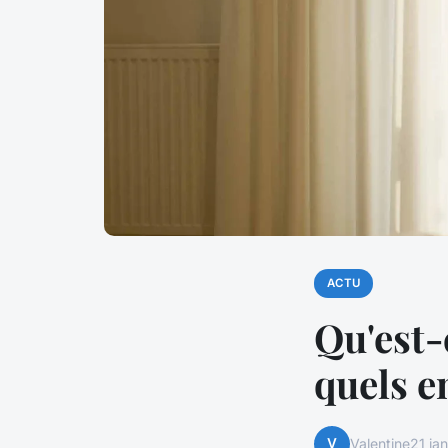
ACTU
Qu'est-
quels e
V
Valentine
21 ja