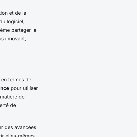
ion et de la
du logiciel,
même partager le
us innovant,
 en termes de
ence
pour utiliser
 matière de
berté de
ier des avancées
tir elles-mêmes