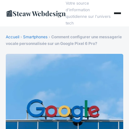
Votre source
d'information
📰
Steaw Webdesign
quotidienne sur l'univers
tech
Accueil
›
Smartphones
›
Comment configurer une messagerie
vocale personnalisée sur un Google Pixel 6 Pro?